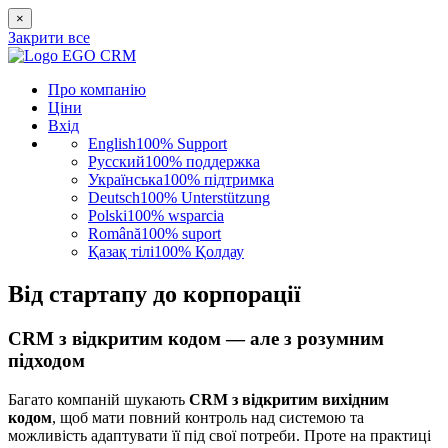
×
Закрити все
Про компанію
Ціни
Вхід
English
100% Support
Русский
100% поддержка
Українська
100% підтримка
Deutsch
100% Unterstützung
Polski
100% wsparcia
Română
100% suport
Қазақ тілі
100% Қолдау
Від стартапу до корпорації
CRM з відкритим кодом — але з розумним
підходом
Багато компаній шукають
CRM з відкритим вихідним
кодом
, щоб мати повний контроль над системою та
можливість адаптувати її під свої потреби. Проте на практиці