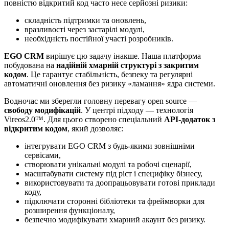
повністю відкритий код часто несе серйозні ризики:
складність підтримки та оновлень,
вразливості через застарілі модулі,
необхідність постійної участі розробників.
EGO CRM
вирішує цю задачу інакше. Наша платформа
побудована на
надійній хмарній структурі з закритим
кодом
. Це гарантує стабільність, безпеку та регулярні
автоматичні оновлення без ризику «ламання» ядра системи.
Водночас ми зберегли головну перевагу open source —
свободу модифікацій
. У центрі підходу — технологія
Vireos2.0™. Для цього створено спеціальний
API-додаток з
відкритим кодом
, який дозволяє:
інтегрувати EGO CRM з будь-якими зовнішніми
сервісами,
створювати унікальні модулі та робочі сценарії,
масштабувати систему під ріст і специфіку бізнесу,
використовувати та доопрацьовувати готові приклади
коду,
підключати сторонні бібліотеки та фреймворки для
розширення функціоналу,
безпечно модифікувати хмарний акаунт без ризику.