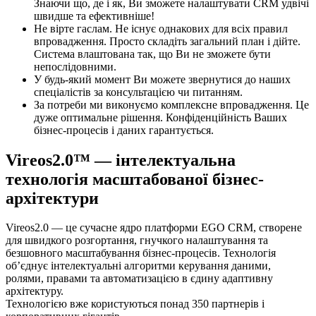
Знаючи що, де і як, Ви зможете налаштувати CRM удвічі
швидше та ефективніше!
Не вірте гаслам. Не існує однакових для всіх правил
впровадження. Просто складіть загальний план і дійте.
Система влаштована так, що Ви не зможете бути
непослідовними.
У будь-який момент Ви можете звернутися до наших
спеціалістів за консультацією чи питанням.
За потреби ми виконуємо комплексне впровадження. Це
дуже оптимальне рішення. Конфіденційність Ваших
бізнес-процесів і даних гарантується.
Vireos2.0™ — інтелектуальна
технологія масштабованої бізнес-
архітектури
Vireos2.0 — це сучасне ядро платформи
EGO CRM
, створене
для швидкого розгортання, гнучкого налаштування та
безшовного масштабування бізнес-процесів. Технологія
об’єднує інтелектуальні алгоритми керування даними,
ролями, правами та автоматизацією в єдину адаптивну
архітектуру.
Технологією вже користуються понад 350 партнерів і