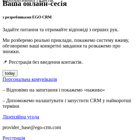
корпоративних гігантів.
Ваша онлайн-сесія
з розробниками EGO CRM
Задайте питання та отримайте відповіді з перших рук.
Ми розберемо реальні приклади, покажемо систему вживу,
обговоримо ваші конкретні завдання та розкажемо про
знижки.
📌 Реєстрація без введення контактів.
today
Персональна комунікація
– Відповімо на запитання і покажемо «наживо»
– Допоможемо налаштувати і запустити CRM у найкоротші
терміни
Ліцензійна угода
provider_base@ego-crm.com
Реєстрація