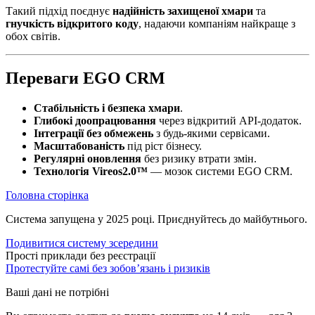
Такий підхід поєднує
надійність захищеної хмари
та
гнучкість відкритого коду
, надаючи компаніям найкраще з
обох світів.
Переваги EGO CRM
Стабільність і безпека хмари
.
Глибокі доопрацювання
через відкритий API-додаток.
Інтеграції без обмежень
з будь-якими сервісами.
Масштабованість
під ріст бізнесу.
Регулярні оновлення
без ризику втрати змін.
Технологія Vireos2.0™
— мозок системи EGO CRM.
Головна сторінка
Система запущена у 2025 році. Приєднуйтесь до майбутнього.
Подивитися систему зсередини
Прості приклади без реєстрації
Протестуйте самі без зобовʼязань і ризиків
Ваші дані не потрібні