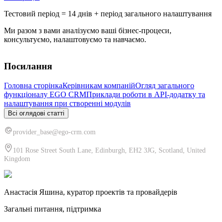
Тестовий період = 14 днів + період загального налаштування
Ми разом з вами аналізуємо ваші бізнес-процеси,
консультуємо, налаштовуємо та навчаємо.
Посилання
Головна сторінка
Керівникам компаній
Огляд загального
функціоналу EGO CRM
Приклади роботи в API-додатку та
налаштування при створенні модулів
Всі оглядові статті
provider_base@ego-crm.com
101 Rose Street South Lane, Edinburgh, EH2 3JG, Scotland, United
Kingdom
Анастасія Яшина, куратор проектів та провайдерів
Загальні питання, підтримка