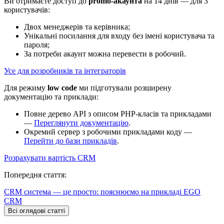
Ви отримаєте доступ до
promo‑акаунта
на 14 днів — для 3
користувачів:
Двох менеджерів та керівника;
Унікальні посилання для входу без імені користувача та
пароля;
За потреби акаунт можна перевести в робочий.
Усе для розробників та інтеграторів
Для режиму
low code
ми підготували розширену
документацію та приклади:
Повне дерево API з описом PHP-класів та прикладами
—
Переглянути документацію
.
Окремий сервер з робочими прикладами коду —
Перейти до бази прикладів
.
Розрахувати вартість CRM
Попередня стаття:
CRM система — це просто: пояснюємо на прикладі EGO
CRM
Всі оглядові статті