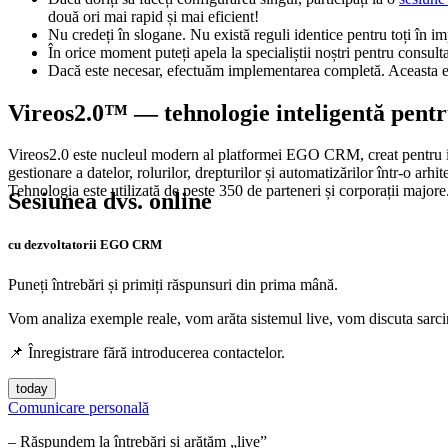
două ori mai rapid și mai eficient!
Nu credeți în slogane. Nu există reguli identice pentru toți în im
În orice moment puteți apela la specialiștii noștri pentru consulta
Dacă este necesar, efectuăm implementarea completă. Aceasta este
Vireos2.0™ — tehnologie inteligentă pentru
Vireos2.0 este nucleul modern al platformei
EGO CRM
, creat pentru
gestionare a datelor, rolurilor, drepturilor și automatizărilor într-o arhit
Tehnologia este utilizată de peste 350 de parteneri și corporații majore
Sesiunea dvs. online
cu dezvoltatorii EGO CRM
Puneți întrebări și primiți răspunsuri din prima mână.
Vom analiza exemple reale, vom arăta sistemul live, vom discuta sarcin
📌 Înregistrare fără introducerea contactelor.
today
Comunicare personală
– Răspundem la întrebări și arătăm „live”