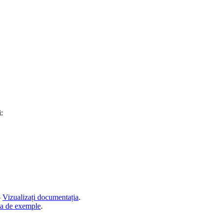
:
—
Vizualizați documentația
.
za de exemple
.