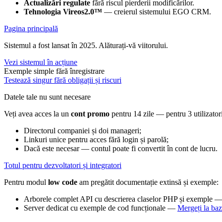
Actualizări regulate
fără riscul pierderii modificărilor.
Tehnologia Vireos2.0™
— creierul sistemului EGO CRM.
Pagina principală
Sistemul a fost lansat în 2025. Alăturați-vă viitorului.
Vezi sistemul în acțiune
Exemple simple fără înregistrare
Testează singur fără obligații și riscuri
Datele tale nu sunt necesare
Veți avea acces la un
cont promo
pentru 14 zile — pentru 3 utilizatori
Directorul companiei și doi manageri;
Linkuri unice pentru acces fără login și parolă;
Dacă este necesar — contul poate fi convertit în cont de lucru.
Totul pentru dezvoltatori și integratori
Pentru modul
low code
am pregătit documentație extinsă și exemple:
Arborele complet API cu descrierea claselor PHP și exemple 
Server dedicat cu exemple de cod funcționale —
Mergeți la ba