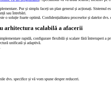
plementare. Pur și simplu faceți un plan general și acționați. Sistemul es
nță sau întrebări.
 o soluție foarte optimă. Confidențialitatea proceselor și datelor dvs. d
 arhitectura scalabilă a afacerii
 implementare rapidă, configurare flexibilă și scalare fără întreruperi a 
ectură unificată și adaptivă.
.
ile dvs. specifice și vă vom spune despre reduceri.