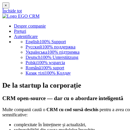
×
Închide tot
Despre companie
Prețuri
Autentificare
English
100% Support
Русский
100% поддержка
Українська
100% підтримка
Deutsch
100% Unterstützung
Polski
100% wsparcia
Română
100% suport
Қазақ тілі
100% Қолдау
De la startup la corporație
CRM open-source — dar cu o abordare inteligentă
Multe companii caută o
CRM cu cod sursă deschis
pentru a avea cont
semnificative:
complexitate în întreținere și actualizări,
vulnerabilități din cauza modulelor învechite,