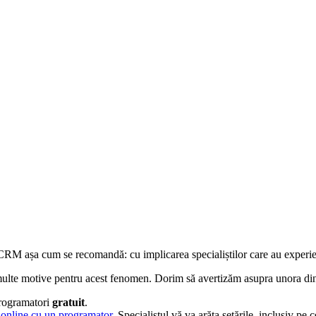
ă CRM așa cum se recomandă: cu implicarea specialiștilor care au experie
i multe motive pentru acest fenomen. Dorim să avertizăm asupra unora din
programatori
gratuit
.
 online cu un programator
. Specialistul vă va arăta setările, inclusiv p