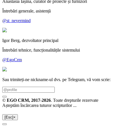
Anastasia Iașina, curator de proiecte și furnizori
Întrebări generale, asistență
@st_nevermind
Igor Berg, dezvoltator principal
Întrebări tehnice, funcționalitățile sistemului
@EgoCrm
Sau trimiteți-ne nickname-ul dvs. pe Telegram, vă vom scrie:
©
EGO CRM
, 2017-2026
. Toate drepturile rezervate
Așteptăm încărcarea tuturor scripturilor ...
[Esc]
×