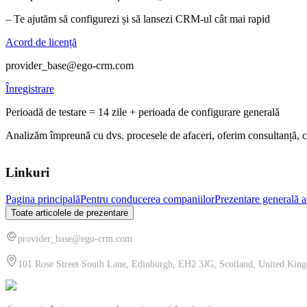
– Te ajutăm să configurezi și să lansezi CRM-ul cât mai rapid
Acord de licență
provider_base@ego-crm.com
Înregistrare
Perioadă de testare = 14 zile + perioada de configurare generală
Analizăm împreună cu dvs. procesele de afaceri, oferim consultanță, c
Linkuri
Pagina principală
Pentru conducerea companiilor
Prezentare generală 
Toate articolele de prezentare
provider_base@ego-crm.com
101 Rose Street South Lane, Edinburgh, EH2 3JG, Scotland, United Kin