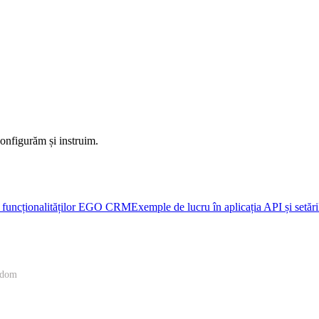
onfigurăm și instruim.
a funcționalităților EGO CRM
Exemple de lucru în aplicația API și setăr
gdom