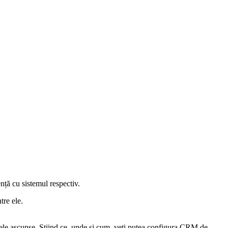
nță cu sistemul respectiv.
tre ele.
e cele ascunse. Știind ce, unde și cum, veți putea configura CRM de