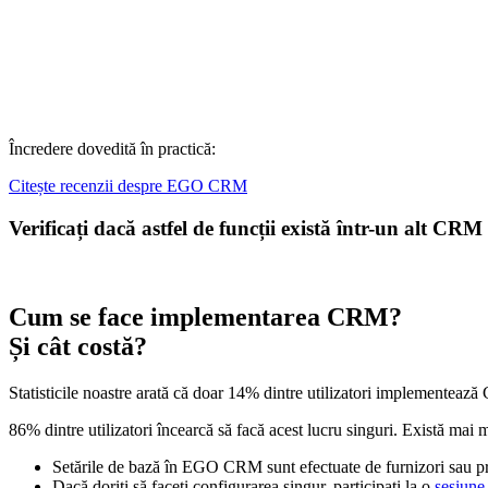
Încredere dovedită în practică:
Citește recenzii despre EGO CRM
Verificați dacă astfel de funcții există într-un alt CRM
Cum se face implementarea CRM?
Și cât costă?
Statisticile noastre arată că doar 14% dintre utilizatori implementeaz
86% dintre utilizatori încearcă să facă acest lucru singuri. Există ma
Setările de bază în EGO CRM sunt efectuate de furnizori sau 
Dacă doriți să faceți configurarea singur, participați la o
sesiune