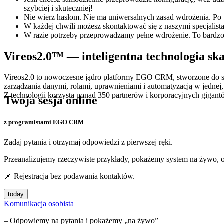
szybciej i skuteczniej!
Nie wierz hasłom. Nie ma uniwersalnych zasad wdrożenia. Po pr
W każdej chwili możesz skontaktować się z naszymi specjalist
W razie potrzeby przeprowadzamy pełne wdrożenie. To bardzo
Vireos2.0™ — inteligentna technologia ska
Vireos2.0 to nowoczesne jądro platformy
EGO CRM
, stworzone do 
zarządzania danymi, rolami, uprawnieniami i automatyzacją w jednej, 
Z technologii korzysta ponad 350 partnerów i korporacyjnych gigant
Twoja sesja online
z programistami EGO CRM
Zadaj pytania i otrzymaj odpowiedzi z pierwszej ręki.
Przeanalizujemy rzeczywiste przykłady, pokażemy system na żywo,
📌 Rejestracja bez podawania kontaktów.
today
Komunikacja osobista
– Odpowiemy na pytania i pokażemy „na żywo”