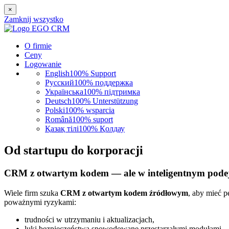
×
Zamknij wszystko
O firmie
Ceny
Logowanie
English
100% Support
Русский
100% поддержка
Українська
100% підтримка
Deutsch
100% Unterstützung
Polski
100% wsparcia
Română
100% suport
Қазақ тілі
100% Қолдау
Od startupu do korporacji
CRM z otwartym kodem — ale w inteligentnym podej
Wiele firm szuka
CRM z otwartym kodem źródłowym
, aby mieć p
poważnymi ryzykami:
trudności w utrzymaniu i aktualizacjach,
luki bezpieczeństwa spowodowane przestarzałymi modułami,