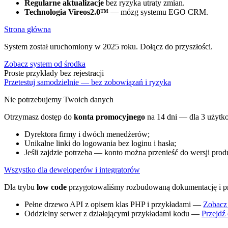
Regularne aktualizacje
bez ryzyka utraty zmian.
Technologia Vireos2.0™
— mózg systemu EGO CRM.
Strona główna
System został uruchomiony w 2025 roku. Dołącz do przyszłości.
Zobacz system od środka
Proste przykłady bez rejestracji
Przetestuj samodzielnie — bez zobowiązań i ryzyka
Nie potrzebujemy Twoich danych
Otrzymasz dostęp do
konta promocyjnego
na 14 dni — dla 3 użyt
Dyrektora firmy i dwóch menedżerów;
Unikalne linki do logowania bez loginu i hasła;
Jeśli zajdzie potrzeba — konto można przenieść do wersji prod
Wszystko dla deweloperów i integratorów
Dla trybu
low code
przygotowaliśmy rozbudowaną dokumentację i p
Pełne drzewo API z opisem klas PHP i przykładami —
Zobacz
Oddzielny serwer z działającymi przykładami kodu —
Przejdź