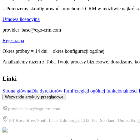
– Pomożemy skonfigurować i uruchomić CRM w możliwie najkrótsz
Umowa licencyjna
provider_base@ego-crm.com
Rejestracja
Okres próbny = 14 dni + okres konfiguracji ogólnej
Analizujemy razem z Tobą Twoje procesy biznesowe, doradzamy, kon
Linki
Strona główna
Dla dyrektorów firm
Przegląd ogólnej funkcjonalnoś
Wszystkie artykuły przeglądowe
provider_base@ego-crm.com
101 Rose Street South Lane, Edinburgh, EH2 3JG, Scotland, United Kin