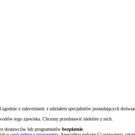
zgodnie z zaleceniami: z udziałem specjalistów posiadających doświ
owodów tego zjawiska. Chcemy przedstawić niektóre z nich.
z dostawców lub programistów
bezpłatnie
.
ział w
sesji online z programistą
. Specjalista pokaże Ci ustawienia, tak