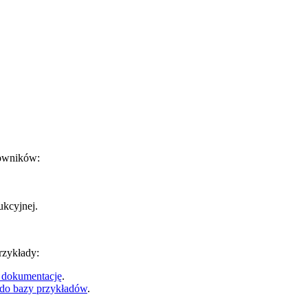
kowników:
ukcyjnej.
rzykłady:
 dokumentację
.
 do bazy przykładów
.