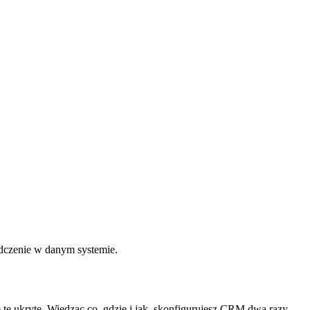
adczenie w danym systemie.
że te ukryte. Wiedząc co, gdzie i jak, skonfigurujesz CRM dwa razy