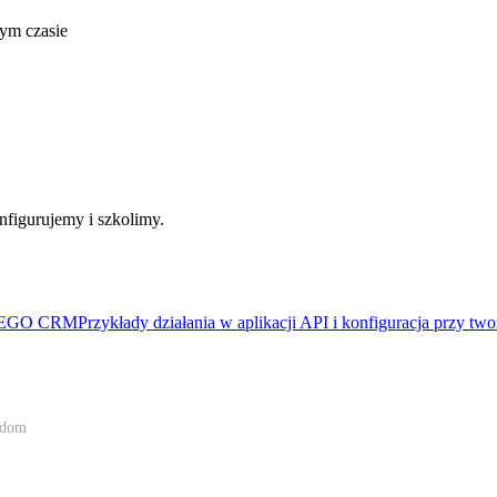
ym czasie
figurujemy i szkolimy.
ci EGO CRM
Przykłady działania w aplikacji API i konfiguracja przy t
gdom