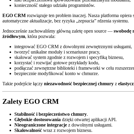
konieczność stałego udziału programistów.
EGO CRM
rozwiązuje ten problem inaczej. Nasza platforma opiera 
automatyczne aktualizacje, bez ryzyka „zepsucia” rdzenia systemu.
Jednocześnie zachowaliśmy główną zaletę open source —
swobodę m
źródłowym
, która pozwala:
integrować EGO CRM z dowolnymi zewnętrznymi usługami,
tworzyć unikalne moduły i scenariusze pracy,
skalować system zgodnie z rozwojem i specyfiką biznesu,
korzystać i rozwijać gotowe przykłady kodu,
podłączać zewnętrzne biblioteki i frameworki w celu rozszerze
bezpiecznie modyfikować konto w chmurze.
Takie podejście łączy
niezawodność bezpiecznej chmury
z
elastyc
Zalety EGO CRM
Stabilność i bezpieczeństwo chmury
.
Głębokie dostosowania
dzięki otwartej aplikacji API.
Nieograniczone integracje
z dowolnymi usługami.
Skalowalność
wraz z rozwojem biznesu.