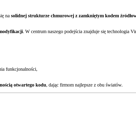
się na
solidnej strukturze chmurowej z zamkniętym kodem źródł
odyfikacji
. W centrum naszego podejścia znajduje się technologia 
nia funkcjonalności,
znością otwartego kodu
, dając firmom najlepsze z obu światów.