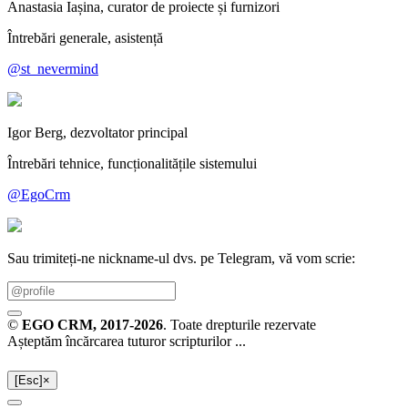
Anastasia Iașina, curator de proiecte și furnizori
Întrebări generale, asistență
@st_nevermind
Igor Berg, dezvoltator principal
Întrebări tehnice, funcționalitățile sistemului
@EgoCrm
Sau trimiteți-ne nickname-ul dvs. pe Telegram, vă vom scrie:
©
EGO CRM
, 2017-2026
. Toate drepturile rezervate
Așteptăm încărcarea tuturor scripturilor ...
[Esc]
×