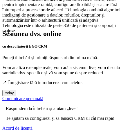
pentru implementare rapidă, configurare flexibilă și scalare fără
întreruperi a proceselor de afaceri. Tehnologia combină algoritmi
inteligenți de gestionare a datelor, rolurilor, drepturilor și
automatizărilor într-o arhitectură unificată și adaptivă.
Tehnologia este utilizată de peste 350 de parteneri și corporații
majore.
Sesiunea dvs. online
cu dezvoltatorii EGO CRM
Puneți întrebări și primiți răspunsuri din prima mână.
Vom analiza exemple reale, vom arăta sistemul live, vom discuta
sarcinile dvs. specifice și vă vom spune despre reduceri.
📌 Înregistrare fără introducerea contactelor.
today
Comunicare personală
– Răspundem la întrebări și arătăm „live”
– Te ajutăm să configurezi și să lansezi CRM-ul cât mai rapid
Acord de licență