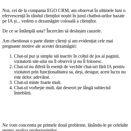
Noi, cei de la compania EGO CRM, am observat în ultimele luni o
efervescență în rândul clienților noștri în jurul chatbot-urilor bazate
pe IA și... vedem o dezamăgire colosală a clienților.
De ce se întâmplă asta? Încercăm să deslușim cauzele.
Am chestionat o parte dintre clienți și am evidențiat cele mai
pregnante motive ale acestei dezamăgiri:
Chat-ul pur și simplu stă inactiv în colțul de jos al paginii,
vizitatorii site-ului nu îl observă și nu îl folosesc.
Chat-ul nu diferă în esență de vechile chat-uri fără IA pentru
vizitatori prin funcționalitatea sa, deși, desigur, acest lucru nu
este deloc adevărat.
Chat-ul minte foarte mult.
Chat-ul vorbește mult, dar deseori pe lângă subiectul
întrebării.
Ne vom concentra pe primele două probleme, lăsându-le pe celelalte
pentru analiza profesioniștilor.