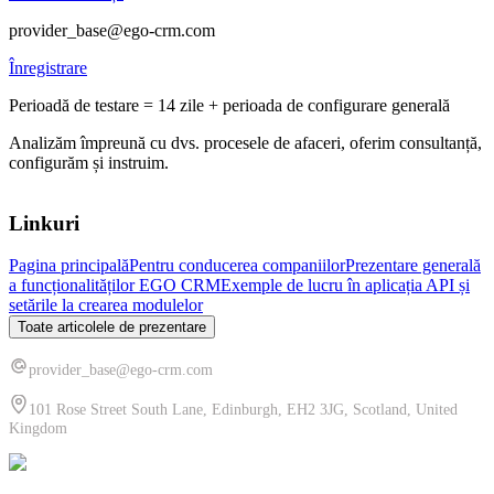
provider_base@ego-crm.com
Înregistrare
Perioadă de testare = 14 zile + perioada de configurare generală
Analizăm împreună cu dvs. procesele de afaceri, oferim consultanță,
configurăm și instruim.
Linkuri
Pagina principală
Pentru conducerea companiilor
Prezentare generală
a funcționalităților EGO CRM
Exemple de lucru în aplicația API și
setările la crearea modulelor
Toate articolele de prezentare
provider_base@ego-crm.com
101 Rose Street South Lane, Edinburgh, EH2 3JG, Scotland, United
Kingdom