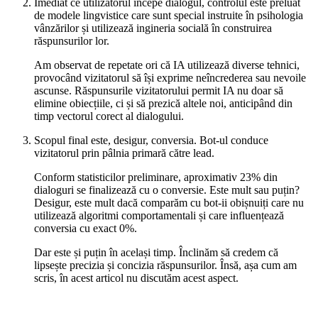
Imediat ce utilizatorul începe dialogul, controlul este preluat
de modele lingvistice care sunt special instruite în psihologia
vânzărilor și utilizează ingineria socială în construirea
răspunsurilor lor.
Am observat de repetate ori că IA utilizează diverse tehnici,
provocând vizitatorul să își exprime neîncrederea sau nevoile
ascunse. Răspunsurile vizitatorului permit IA nu doar să
elimine obiecțiile, ci și să prezică altele noi, anticipând din
timp vectorul corect al dialogului.
Scopul final este, desigur, conversia. Bot-ul conduce
vizitatorul prin pâlnia primară către lead.
Conform statisticilor preliminare, aproximativ 23% din
dialoguri se finalizează cu o conversie. Este mult sau puțin?
Desigur, este mult dacă comparăm cu bot-ii obișnuiți care nu
utilizează algoritmi comportamentali și care influențează
conversia cu exact 0%.
Dar este și puțin în același timp. Înclinăm să credem că
lipsește precizia și concizia răspunsurilor. Însă, așa cum am
scris, în acest articol nu discutăm acest aspect.