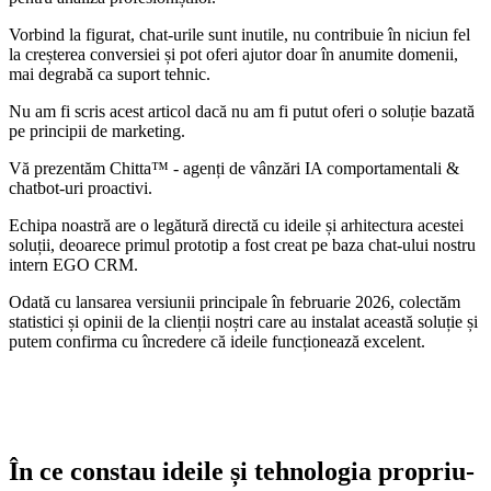
Vorbind la figurat, chat-urile sunt inutile, nu contribuie în niciun fel
la creșterea conversiei și pot oferi ajutor doar în anumite domenii,
mai degrabă ca suport tehnic.
Nu am fi scris acest articol dacă nu am fi putut oferi o soluție bazată
pe principii de marketing.
Vă prezentăm
Chitta™
- agenți de vânzări IA comportamentali &
chatbot-uri proactivi.
Echipa noastră are o legătură directă cu ideile și arhitectura acestei
soluții, deoarece primul prototip a fost creat pe baza chat-ului nostru
intern EGO CRM.
Odată cu lansarea versiunii principale în februarie 2026, colectăm
statistici și opinii de la clienții noștri care au instalat această soluție și
putem confirma cu încredere că ideile funcționează excelent.
În ce constau ideile și tehnologia propriu-