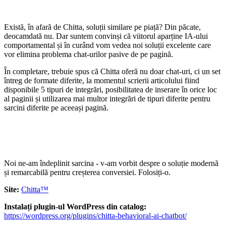
Există, în afară de Chitta, soluții similare pe piață? Din păcate,
deocamdată nu. Dar suntem convinși că viitorul aparține IA-ului
comportamental și în curând vom vedea noi soluții excelente care
vor elimina problema chat-urilor pasive de pe pagină.
În completare, trebuie spus că Chitta oferă nu doar chat-uri, ci un set
întreg de formate diferite, la momentul scrierii articolului fiind
disponibile 5 tipuri de integrări, posibilitatea de inserare în orice loc
al paginii și utilizarea mai multor integrări de tipuri diferite pentru
sarcini diferite pe aceeași pagină.
Noi ne-am îndeplinit sarcina - v-am vorbit despre o soluție modernă
și remarcabilă pentru creșterea conversiei. Folosiți-o.
Site:
Chitta™
Instalați plugin-ul WordPress din catalog:
https://wordpress.org/plugins/chitta-behavioral-ai-chatbot/