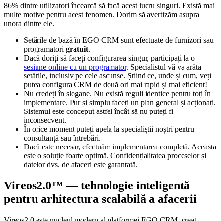
86% dintre utilizatori încearcă să facă acest lucru singuri. Există mai
multe motive pentru acest fenomen. Dorim să avertizăm asupra
unora dintre ele.
Setările de bază în EGO CRM sunt efectuate de furnizori sau
programatori
gratuit
.
Dacă doriți să faceți configurarea singur, participați la o
sesiune online cu un programator
. Specialistul vă va arăta
setările, inclusiv pe cele ascunse. Știind ce, unde și cum, veți
putea configura CRM de două ori mai rapid și mai eficient!
Nu credeți în slogane. Nu există reguli identice pentru toți în
implementare. Pur și simplu faceți un plan general și acționați.
Sistemul este conceput astfel încât să nu puteți fi
inconsecvent.
În orice moment puteți apela la specialiștii noștri pentru
consultanță sau întrebări.
Dacă este necesar, efectuăm implementarea completă. Aceasta
este o soluție foarte optimă. Confidențialitatea proceselor și
datelor dvs. de afaceri este garantată.
Vireos2.0™ — tehnologie inteligentă
pentru arhitectura scalabilă a afacerii
Vireos2.0 este nucleul modern al platformei
EGO CRM
, creat