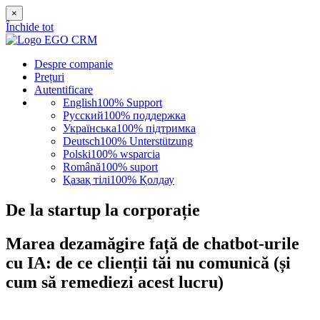
×
Închide tot
Despre companie
Prețuri
Autentificare
English
100% Support
Русский
100% поддержка
Українська
100% підтримка
Deutsch
100% Unterstützung
Polski
100% wsparcia
Română
100% suport
Қазақ тілі
100% Қолдау
De la startup la corporație
Marea dezamăgire față de chatbot-urile
cu IA: de ce clienții tăi nu comunică (și
cum să remediezi acest lucru)