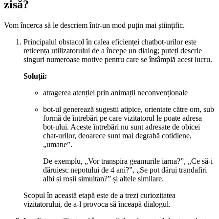
zisă?
Vom încerca să le descriem într-un mod puțin mai științific.
Principalul obstacol în calea eficienței chatbot-urilor este
reticența utilizatorului de a începe un dialog; puteți descrie
singuri numeroase motive pentru care se întâmplă acest lucru.
Soluții:
atragerea atenției prin animații neconvenționale
bot-ul generează sugestii atipice, orientate către om, sub
formă de întrebări pe care vizitatorul le poate adresa
bot-ului. Aceste întrebări nu sunt adresate de obicei
chat-urilor, deoarece sunt mai degrabă cotidiene,
„umane”.
De exemplu, „Vor transpira geamurile iarna?”, „Ce să-i
dăruiesc nepotului de 4 ani?”, „Se pot dărui trandafiri
albi și roșii simultan?” și altele similare.
Scopul în această etapă este de a trezi curiozitatea
vizitatorului, de a-l provoca să înceapă dialogul.